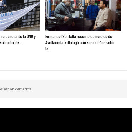
ó su caso ante la ONU y
Emmanuel Santalla recorrió comercios de
violación de…
Avellaneda y dialogó con sus dueños sobre
la…
s están cerrados.