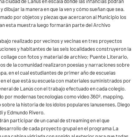
na ciudad de Lanús en escala donde las infancias podrán
 y dibujar la manera en que la ven y cómo sueñan que sea.
mado por objetos y piezas que acercaron al Municipio los
man esta muestra luego formarán parte del Archivo
abajo realizado por vecinos y vecinas en tres proyectos
uciones y habitantes de las seis localidades construyeron la
 collage con fotos y material de archivo; Puente Literario,
s de la comunidad realizaron poesías y narraciones sobre
Mapa, en el cual estudiantes de primer año de escuelas
o en el que está su escuela con materiales suministrados por
neral de Lanús con el trabajo efectuado en cada colegio.
ado por modernas tecnologías como video 360º, mapping,
 sobre la historia de los ídolos populares lanusenses, Diego
i y Edmundo Rivero.
rán participar de un canal de streaming en el que
l desarrollo de cada proyecto grupal en el programa La
en una cabina vidriada con sonido al exterior para que todas