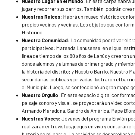
Nuestro Lugar en el Mundo
: En esta carpa habrá u
jugar y recorrer sus barrios. También, podrán crear
Nuestras Raíces
: Habrá un museo histórico confor
propios vecinos y vecinas. Los objetos que confor
Histórico.
Nuestra Comunidad
: La comunidad podrá ver el tr
participativos: Mateada Lanusense, en el que instit
línea de tiempo de los 80 años de Lanús y crearon un
donde alumnos y alumnas de primer grado y miembro
la historia del distrito; y Nuestro Barrio, Nuestro 
secundarias públicas y privadas ilustraron el barri
el Municipio. Luego, se confeccionó un gran mapa ge
Nuestro Orgullo
: En este espacio digital conform
paisaje sonoro y visual, se proyectará un video corto
Armando Maradona, Sandro de América, Pepe Biond
Nuestras Voces
: Jóvenes del programa Envión pod
realizarán entrevistas, juegos en vivo y contarán e
historia de mi barrio. La actividad se desarrollará 