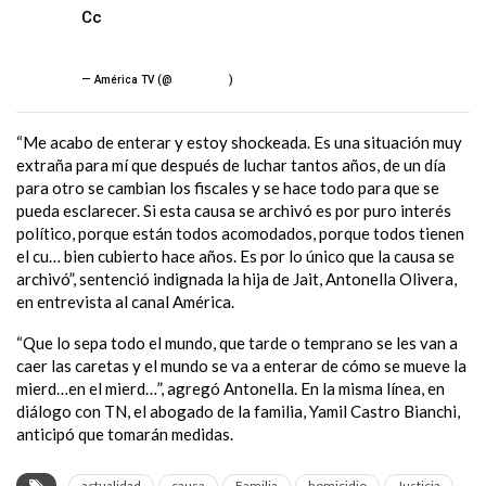
Cc
#ALaTarde
@jotaxTV
pic.twitter.com/h1eVioPgwG
— América TV (@
AmericaTV
)
July 26, 2023
“Me acabo de enterar y estoy shockeada. Es una situación muy
extraña para mí que después de luchar tantos años, de un día
para otro se cambian los fiscales y se hace todo para que se
pueda esclarecer. Si esta causa se archivó es por puro interés
político, porque están todos acomodados, porque todos tienen
el cu… bien cubierto hace años. Es por lo único que la causa se
archivó”, sentenció indignada la hija de Jait, Antonella Olivera,
en entrevista al canal América.
“Que lo sepa todo el mundo, que tarde o temprano se les van a
caer las caretas y el mundo se va a enterar de cómo se mueve la
mierd…en el mierd…”, agregó Antonella. En la misma línea, en
diálogo con TN, el abogado de la familia, Yamil Castro Bianchi,
anticipó que tomarán medidas.
actualidad
causa
Familia
homicidio
Justicia