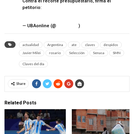
Contra el recorte presupuestario, firmá el
petitorio:
https://t.co/gXumxI1HbN
pic.twitter.com/1IKeXUe6Rf
— UBAonline (@
UBAonline
)
March 25, 2024
actualidad
Argentina
ate
claves
despidos
Javier Milei
rosario
Selección
Senasa
SMN
Claves del día
Share
Related Posts