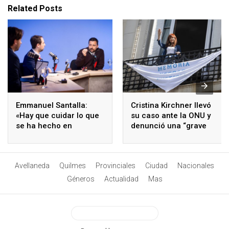
Related Posts
Emmanuel Santalla:
Cristina Kirchner llevó
«Hay que cuidar lo que
su caso ante la ONU y
se ha hecho en
denunció una “grave
Avellaneda y asumir los
violación de derechos
desafíos que vienen»
humanos”
Avellaneda
Quilmes
Provinciales
Ciudad
Nacionales
Géneros
Actualidad
Mas
View Desktop Version