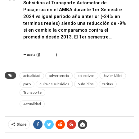
Subsidios al Transporte Automotor de
Pasajeros en el AMBA durante 1er Semestre
2024 vs igual periodo año anterior (-24% en
terminos reales) siendo una reducción de -9%
si en cambio la comparamos contra el
promedio desde 2013. El 1er semestre…
pic.twitter.com/6f3A9GpdYR
— aaeta (@
aaeta_arg
)
August 4, 2024
actualidad
advertencia
colectivos
Javier Milei
paro
quita de subsidios
Subsidios
tarifas
Transporte
Actualidad
Share