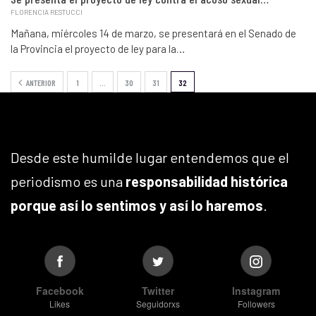
FLORENCIA RESTUCCI
Mañana, miércoles 14 de marzo, se presentará en el Senado de
la Provincia el proyecto de ley para la…
ANTERIOR
1
…
30
31
32
Desde este humilde lugar entendemos que el
periodismo es una
responsabilidad histórica
porque así lo sentimos y así lo haremos
.
Facebook
Twitter
Instagram
Likes
Seguidorxs
Followers