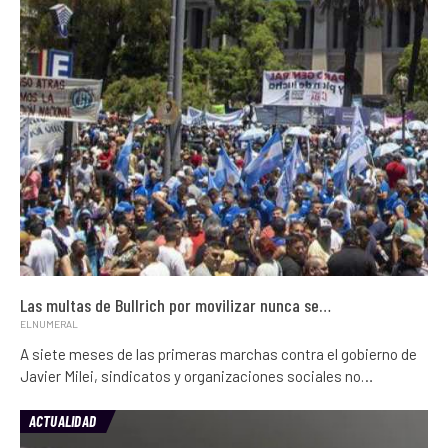
Las multas de Bullrich por movilizar nunca se…
ELNUMERAL
A siete meses de las primeras marchas contra el gobierno de
Javier Milei, sindicatos y organizaciones sociales no…
ACTUALIDAD