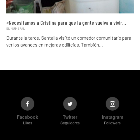
«Necesitamos a Cristina para que la gente vuelva a vivir…
EL NUMERAL
Durante la tarde, Santalla visitó un comedor comunitario para
ver los avances en mejoras edilicias. También…
Facebook
Twitter
Instagram
Likes
Seguidorxs
Followers