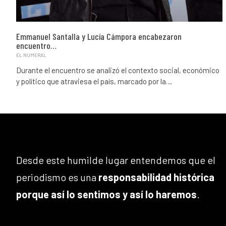
Emmanuel Santalla y Lucía Cámpora encabezaron
encuentro…
EL NUMERAL
Durante el encuentro se analizó el contexto social, económico
y político que atraviesa el país, marcado por la…
Desde este humilde lugar entendemos que el
periodismo es una
responsabilidad histórica
porque así lo sentimos y así lo haremos
.