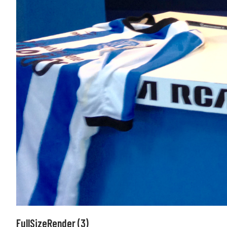
FullSizeRender (3)