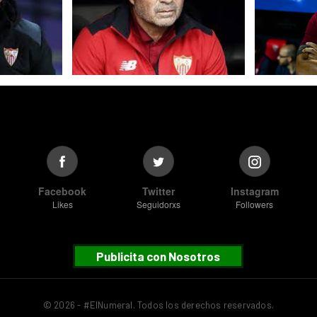
Facebook
Twitter
Instagram
Likes
Seguidorxs
Followers
Publicita con Nosotros
© 2026 - #ElNumeral. Todos los derechos reservados.