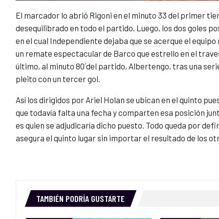
El marcador lo abrió Rigoni en el minuto 33 del primer ti
desequilibrado en todo el partido. Luego, los dos goles 
en el cual Independiente dejaba que se acerque el equipo r
un remate espectacular de Barco que estrello en el trave
último, al minuto 80´del partido, Albertengo, tras una ser
pleito con un tercer gol.
Así los dirigidos por Ariel Holan se ubican en el quinto pue
que todavía falta una fecha y comparten esa posición junt
es quien se adjudicaría dicho puesto. Todo queda por defi
asegura el quinto lugar sin importar el resultado de los ot
TAMBIÉN PODRÍA GUSTARTE