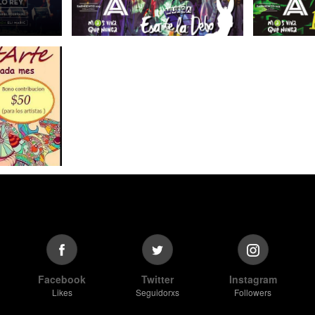
Facebook
Twitter
Instagram
Likes
Seguidorxs
Followers