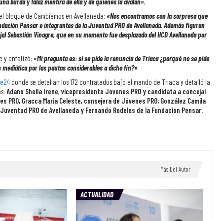
una burda y falaz mentira de ella y de quienes la avalan».
e del bloque de Cambiemos en Avellaneda:
«Nos encontramos con la sorpresa que
Fundación Pensar e integrantes de la Juventud PRO de Avellaneda. Además figuran
jal Sebastián Vinagre
,
que en su momento fue desplazado del HCD Avellaneda por
 y enfatizó:
«Mi pregunta es: si se pide la renuncia de Triaca ¿porqué no se pide
 mediática por las pautas considerables a dicho fin?»
te24
donde se detallan los 172 contratados bajo el mando de Triaca
y detalló la
os:
Adano Sheila Irene, vicepresidente Jóvenes PRO y candidata a concejal
nes PRO, Gracca Maria Celeste, consejera de Jóvenes PRO; González Camila
a Juventud PRO de Avellaneda y Fernando Rodeles de la Fundación Pensar.
Más Del Autor
ACTUALIDAD