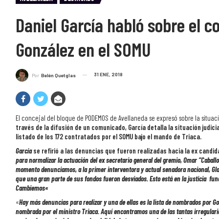
Daniel García habló sobre el co
González en el SOMU
31 ENE, 2018
Por
Belén Quetglas
El concejal del bloque de PODEMOS de Avellaneda se expresó sobre la situac
través de la difusión de un comunicado, García detalla la situación judic
listado de los 172 contratados por el SOMU bajo el mando de Triaca.
García
se refirió a las denuncias que fueron realizadas hacia la ex candi
para normalizar la actuación del ex secretario general del gremio, Omar “Caball
momento denunciamos, a la primer interventora y actual senadora nacional, Gla
que una gran parte de sus fondos fueron desviados.
Esto está en la justicia fu
Cambiemos
«
«
Hay más denuncias para realizar y una de ellas es la lista de nombrados por G
nombrada por el ministro Triaca. Aquí encontramos una de las tantas irregularid