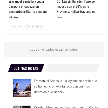
Emmanuel Santalla y Lucía
SUTEBA sin Baradel: Torre se
Cámpora encabezaron
impuso con el 76% en la
encuentro militante a un año
Provincia. Melisa Graziano es
de la…
la…
ANTERIOR
SIGUIENTE
Los comentarios están cerrados.
ULTIMAS NOTAS
Emmanuel Santalla: «Hay que cuidar lo que
se ha hecho en Avellaneda y asumir los
desafíos que vienen»
Cristina Kirchner llevó su caso ante la ONU y