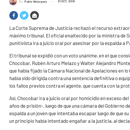
31 OCT, 2018
Por
Pablo Velázquez
La Corte Suprema de Justicia rechazó el recurso extraordi
máximo tribunal. El oficial enaltecido por la ministra de
punitivista ira a juicio oral por asesinar por la espalda a
El tribunal se expidió con un voto unánime, en el que con
Chocobar, Rubén Arturo Melazo y Walter Alejandro Montero,
que había fijado la Cámara Nacional de Apelaciones en lo 
había sido dirigida contra una sentencia definitiva o equ
los fallos previos contra el agente, que cuenta con la pro
Así, Chocobar ira a juicio oral por homicidio en exceso de
años de prisión-, luego de que una cámara del Gobierno de
espalda a un joven que intentaba escapar luego de que su c
un principio había intentado engañar a la justicia, al decl