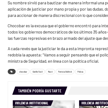
Su nombre sirvió para bautizar de manera informal una pol
aplicación de justiciar por mano propia y por las dudas, d
para accionar de manera discrecional con lo que consider
Chocobar es la excusa que el gobierno encontró para inten
todos los gobiernos democráticos de los últimos 35 años-
las fuerzas represivas en brazo armado del ajuste que de
A cada revés que la justiciar le da a esta impronta repres
redobla la apuesta: “Vamos a seguir pensando que el policí
ministra de Seguridad, en línea con la política oficial.
chocobar
Gatillo Fácil
Macri
Patricia Bullrich
Policía
TAMBIÉN PODRÍA GUSTARTE
VIOLENCIA INSTITUCIONAL
VIOLENCIA INSTITUC