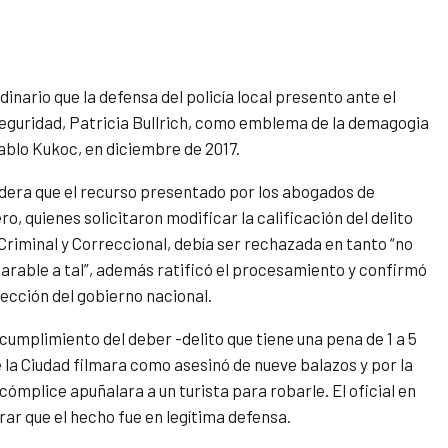
nario que la defensa del policía local presento ante el
 Seguridad, Patricia Bullrich, como emblema de la demagogia
 Pablo Kukoc, en diciembre de 2017.
sidera que el recurso presentado por los abogados de
 quienes solicitaron modificar la calificación del delito
Criminal y Correccional, debía ser rechazada en tanto “no
iparable a tal”, además ratificó el procesamiento y confirmó
tección del gobierno nacional.
l cumplimiento del deber -delito que tiene una pena de 1 a 5
 la Ciudad filmara como asesinó de nueve balazos y por la
ómplice apuñalara a un turista para robarle. El oficial en
arar que el hecho fue en legítima defensa.