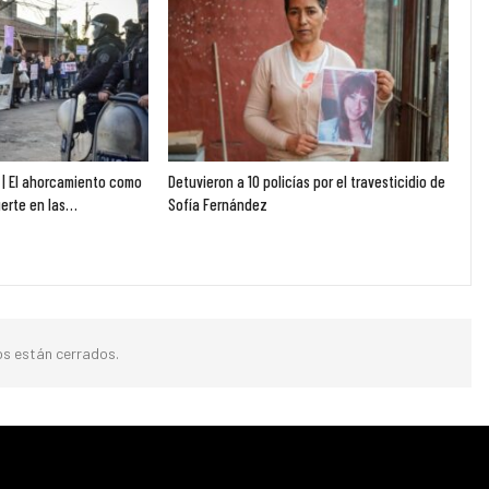
 | El ahorcamiento como
Detuvieron a 10 policías por el travesticidio de
uerte en las…
Sofía Fernández
s están cerrados.