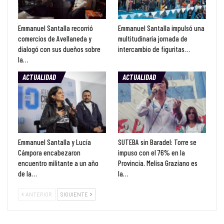
Emmanuel Santalla recorrió
Emmanuel Santalla impulsó una
comercios de Avellaneda y
multitudinaria jornada de
dialogó con sus dueños sobre
intercambio de figuritas…
la…
ACTUALIDAD
ACTUALIDAD
Emmanuel Santalla y Lucía
SUTEBA sin Baradel: Torre se
Cámpora encabezaron
impuso con el 76% en la
encuentro militante a un año
Provincia. Melisa Graziano es
de la…
la…
ANTERIOR
SIGUIENTE