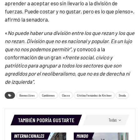
aprender a aceptar eso sin llevarlo a la división de
fuerzas. Puede costar y no gustar, pero es lo que pienso»,
afirmó la senadora.
«
No puede haber una división entre los que rezan y los que
no rezan. División que no es nacional y popular. Es un lujo
que no nos podemos permitir”,
y convocó a la
conformación de un gran
«frente social, cívico y
patriótico para agrupar a todos los sectores que son
agredidos por el neoliberalismo, que no es de derecha ni
de izquierda”
.
Buenos Aires
Cambiemos
Clacso
Cristina Fernández de Kirchner
Deuda
TAMBIÉN PODRÍA GUSTARTE
Todas
INTERNACIONALES
MUNDO