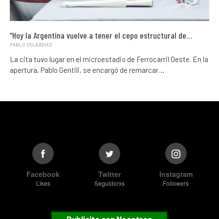
“Hoy la Argentina vuelve a tener el cepo estructural de…
PABLO VELÁZQUEZ
La cita tuvo lugar en el microestadio de Ferrocarril Oeste. En la
apertura, Pablo Gentili, se encargó de remarcar…
Facebook
Twitter
Instagram
Likes
Seguidorxs
Followers
Publicita con Nosotros