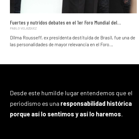
Fuertes y nutridos debates en el 1er Foro Mundial del…
PABLO VELÁZQUEZ
Dilma Rousseff, ex presidenta destituida de Brasil, fue una de
las personalidades de mayor relevancia en el Foro…
Desde este humilde lugar entendemos que el
periodismo es una
responsabilidad histórica
porque así lo sentimos y así lo haremos
.