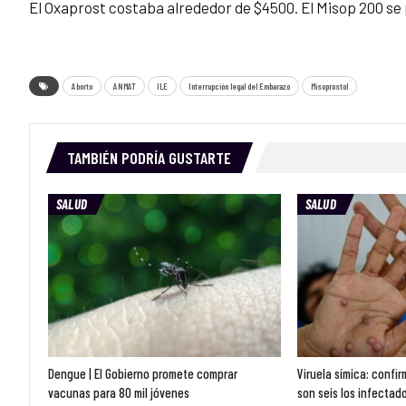
El Oxaprost costaba alrededor de $4500. El Misop 200 se
Aborto
ANMAT
ILE
Interrupción legal del Embarazo
Misoprostol
TAMBIÉN PODRÍA GUSTARTE
SALUD
SALUD
Dengue | El Gobierno promete comprar
Viruela símica: confi
vacunas para 80 mil jóvenes
son seis los infectado