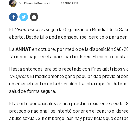
22 NOV, 2018
Por
Florencia Restucci
El
Misoprostol
es, según la Organización Mundial de la Sal
aborto. Desde julio podía conseguirse, pero sólo para cen
La
ANMAT
en octubre, por medio de la disposición 946/20
fármaco bajo receta para particulares. El mismo consta
Hasta entonces, era sólo recetado con fines gástricos y
Oxaprost
. El medicamento ganó popularidad previo al deb
ubicó en el centro de la discusión. La interrupción del 
salud de forma segura.
El aborto por causales es una práctica existente desde 192
protocolo nacional, se intentó poner en el centro el dere
abuso sexual. Sin embargo, aún hay provincias que obstacu