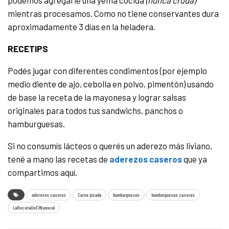
podemos agregarle una yema cocida
(nunca cruda)
mientras procesamos. Como no tiene conservantes dura
aproximadamente 3 días en la heladera.
RECETIPS
Podés jugar con diferentes condimentos (por ejemplo
medio diente de ajo, cebolla en polvo, pimentón) usando
de base la receta de la mayonesa y lograr salsas
originales para todos tus sandwichs, panchos o
hamburguesas.
Si no consumís lácteos o querés un aderezo más liviano,
tené a mano las recetas de
aderezos caseros
que ya
compartimos aquí.
aderezos caseros
Carne picada
hamburguesas
hamburguesas caseras
LaRecetaDeElNumeral