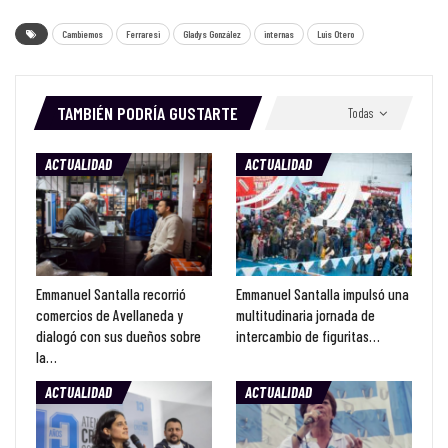
Cambiemos
Ferraresi
Gladys González
internas
Luis Otero
TAMBIÉN PODRÍA GUSTARTE
Todas
ACTUALIDAD
ACTUALIDAD
Emmanuel Santalla recorrió
Emmanuel Santalla impulsó una
comercios de Avellaneda y
multitudinaria jornada de
dialogó con sus dueños sobre
intercambio de figuritas…
la…
ACTUALIDAD
ACTUALIDAD