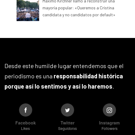
Máximo Kirchner llamó a reconstruir una
mayoría popular: «Queremos a Cristina
candidata y no candidatos por default»
Desde este humilde lugar entendemos que el
periodismo es una
responsabilidad histórica
porque así lo sentimos y así lo haremos
.
Facebook
Twitter
Instagram
Likes
Seguidorxs
Followers