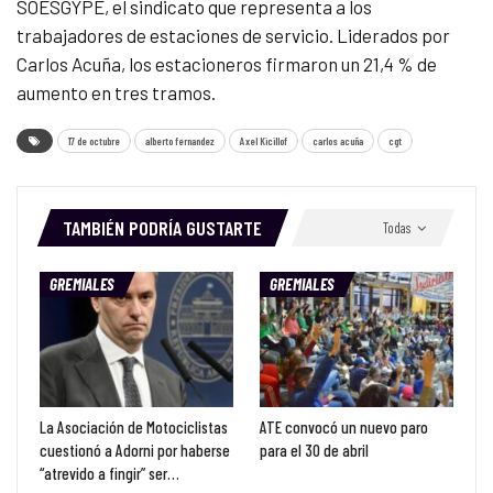
SOESGYPE, el sindicato que representa a los
trabajadores de estaciones de servicio. Liderados por
Carlos Acuña, los estacioneros firmaron un 21,4 % de
aumento en tres tramos.
17 de octubre
alberto fernandez
Axel Kicillof
carlos acuña
cgt
TAMBIÉN PODRÍA GUSTARTE
Todas
GREMIALES
GREMIALES
La Asociación de Motociclistas
ATE convocó un nuevo paro
cuestionó a Adorni por haberse
para el 30 de abril
“atrevido a fingir” ser…