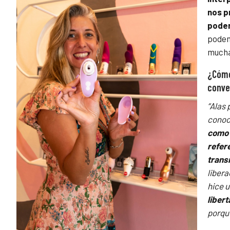
nos p
poder
podem
mucha
¿Cómo
conve
“Alas 
conoc
como 
refere
trans
libera
hice u
liber
porqu