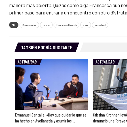
manera más abierta. Quizás como diga Francesca aún nos
primer paso para entrar a un encuentro con otro disfrut
Comunicación
cuerpo
Francesca Gnecchi
sexo
sexualidad
TAMBIÉN PODRÍA GUSTARTE
ACTUALIDAD
ACTUALIDAD
Emmanuel Santalla: «Hay que cuidar lo que se
Cristina Kirchner llev
ha hecho en Avellaneda y asumir los…
denunció una “grave 