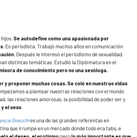
hijos.
Se autodefine como una apasionada por
os
. Es periodista. Trabajó muchos años en comunicación
cación
. Después le interesó el periodismo de sexualidad,
ban distintas temáticas. Estudió la Diplomatura en el
misora de conocimiento pero no una sexóloga.
er y proponer muchas cosas. Se coló en nuestras vidas
empezamos a plantear nuestras relaciones con el mundo
, las relaciones amorosas, la posibilidad de poder ser y
 y el sexo
.
esca Gnecchi
es una de las grandes referentas en
tina que irrumpe en un mercado dónde todo era tabú, e
pela el deseo, el erotismo
pero
lo más importante es que