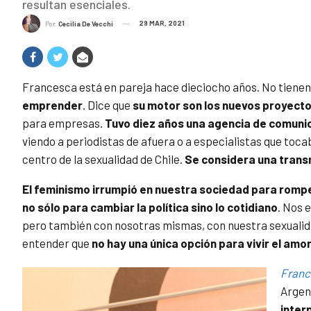
resultan esenciales.
29 MAR, 2021
Por
Cecilia De Vecchi
Francesca está en pareja hace dieciocho años. No tienen 
emprender
. Dice que
su motor son los nuevos proyect
para empresas.
Tuvo diez años una agencia de comuni
viendo a periodistas de afuera o a especialistas que toca
centro de la sexualidad de Chile.
Se considera una trans
El feminismo irrumpió en nuestra sociedad para romp
no sólo para cambiar la política sino lo cotidiano
. Nos 
pero también con nosotras mismas, con nuestra sexualidad
entender que
no hay una única opción para vivir el amor
Franc
Argen
inter