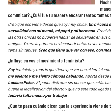
Mucha
maner
comunicar?.¿Cuál fue tu manera encarar tantos temas t
Creo que eso viene desde que soy muy chica.
En mi casa 
sexualidad con mi mamá, mi papá y mi hermano
. Crecí 
las otras chicas no pudieran hablar de sexualidad en sus c
amigas. Yo era la primera en descubrir notas en los medios
tema sin tabúes.
Creo que tiene que ver con eso, con mo
¿Influye en vos el movimiento feminista?
Soy feminista y todo lo que tiene que ver con el feminis
me asiento y me siento cómoda hablando.
Aporta desde e
Luciana Peker
. El poder disfrutar sin pensar que estás h
buena la legalización del aborto y que no esté todo ligado 
todavía falta mucho por trabajar
.
¿Qué te pasa cuándo dicen que la experiencia viene de 