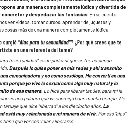
ropone una manera completamente lúdica y divertida de
 concretar y despedazar las fantasías
. En su cuenta
os ver videos, tomar cursos, aprender de juguetes y
s cosas más de una manera completamente lúdica.
 surgió
“Alas para tu sexualidad”
? ¿Por qué crees que te
rtiste en una referenta del tema?
para tu sexualidad” es un podcast que se fue haciendo
ido.
Después lo quise
poner en mis redes y ahí transmito
una comunicadora y no como sexóloga.
Me
convertí en una
nta porque yo vivo lo sexual como algo muy natural y lo
mito
de esa manera.
Lo hice para liberar tabúes, para mí la
ción es una palabra que va
conmigo hace mucho tiempo. Me
n tatuaje que dice “libertad” a los dieciocho años.
La
tad está muy relacionada a mi manera de vivir.
Por eso “alas”
e tiene que ver
con volar y liberarse.