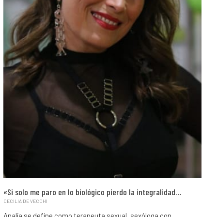
«Si solo me paro en lo biológico pierdo la integralidad…
CECILIA DE VECCHI
Analía se define como terapeuta sexual, sexóloga con