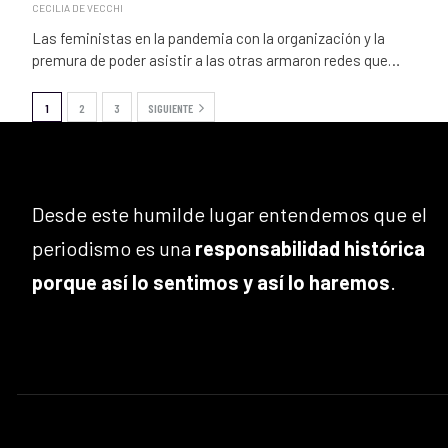
CECILIA DE VECCHI
Las feministas en la pandemia con la organización y la
premura de poder asistir a las otras armaron redes que…
1
2
3
SIGUIENTE
Desde este humilde lugar entendemos que el
periodismo es una
responsabilidad histórica
porque así lo sentimos y así lo haremos
.