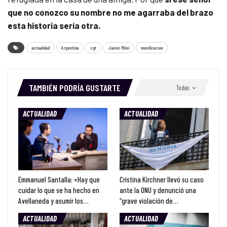
que no conozco su nombre no me agarraba del brazo
esta historia sería otra.
actualidad
Argentina
cgt
Javier Milei
movilizacion
TAMBIÉN PODRÍA GUSTARTE
Todas
ACTUALIDAD
ACTUALIDAD
Emmanuel Santalla: «Hay que
Cristina Kirchner llevó su caso
cuidar lo que se ha hecho en
ante la ONU y denunció una
Avellaneda y asumir los…
“grave violación de…
ACTUALIDAD
ACTUALIDAD