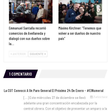
Emmanuel Santalla recorrió
Máximo Kirchner: “Tenemos que
comercios de Avellaneda y
volver a ser dueños de nuestro
dialogó con sus dueños sobre
país”
la…
ANTERIOR
SIGUIENTE
1 COMENTARIO
La CGT Convocó A Un Paro General El Próximo 24 De Enero - #ElNumeral
3 años hace
[…] Este miércoles 27 de diciembre se llevó
adelante una gran concentración encabezada por la
central obrera. Con el objetivo de presentar un amparo a la