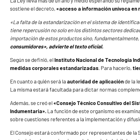
La Ley lleva más de un año y medio esperando su reglamen
sostiene el decreto,
«acceso a información unívoca en m
«La falta de la estandarización en el sistema de identific
tiene repercusión no solo en los distintos sectores dedica
importación de estos productos sino, fundamentalmente,
consumidores», advierte el texto oficial.
Según se definió, el
Instituto Nacional de Tecnología Ind
medidas corporales estandarizadas
. Para hacerlo,
tie
En cuanto a quién será la
autoridad de aplicación
de la l
La misma estará facultada para dictar normas complemen
Además, se creó el
«Consejo Técnico Consultivo del Sis
Indumentaria».
La función de este organismo es examinar
sobre cuestiones referentes a la implementación y difusi
El Consejo estará conformado por representantes de la S