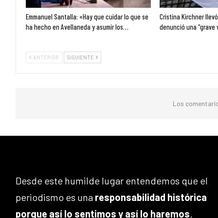
Emmanuel Santalla: «Hay que cuidar lo que se
Cristina Kirchner llev
ha hecho en Avellaneda y asumir los…
denunció una “grave 
ANTERIOR
SIGUIENTE
Los comentario
Desde este humilde lugar entendemos que el
periodismo es una
responsabilidad histórica
porque así lo sentimos y así lo haremos
.