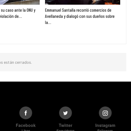
ó su caso ante la ONU y
Emmanuel Santalla recorrió comercios de
violación de…
Avellaneda y dialogó con sus dueños sobre
la…
s están cerrados.
Facebook
Twitter
Instagram
Likes
Seguidorxs
Followers