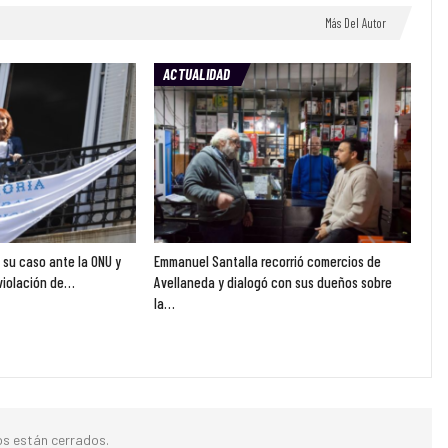
Más Del Autor
ACTUALIDAD
ó su caso ante la ONU y
Emmanuel Santalla recorrió comercios de
violación de…
Avellaneda y dialogó con sus dueños sobre
la…
s están cerrados.