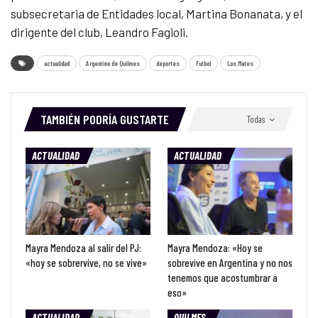
subsecretaria de Entidades local, Martina Bonanata, y el
dirigente del club, Leandro Fagioli.
actualidad
Argentino de Quilmes
deportes
Futbol
Los Mates
TAMBIÉN PODRÍA GUSTARTE
Todas
ACTUALIDAD
ACTUALIDAD
Mayra Mendoza al salir del PJ:
Mayra Mendoza: «Hoy se
«hoy se sobrervive, no se vive»
sobrevive en Argentina y no nos
tenemos que acostumbrar a
eso»
ACTUALIDAD
QUILMES