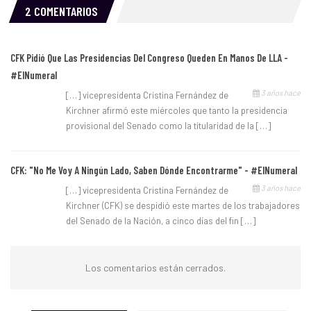
2 COMENTARIOS
CFK Pidió Que Las Presidencias Del Congreso Queden En Manos De LLA -
#ElNumeral
3 años hace
[…] vicepresidenta Cristina Fernández de
Kirchner afirmó este miércoles que tanto la presidencia
provisional del Senado como la titularidad de la […]
CFK: "No Me Voy A Ningún Lado, Saben Dónde Encontrarme" - #ElNumeral
3 años hace
[…] vicepresidenta Cristina Fernández de
Kirchner (CFK) se despidió este martes de los trabajadores
del Senado de la Nación, a cinco días del fin […]
Los comentarios están cerrados.