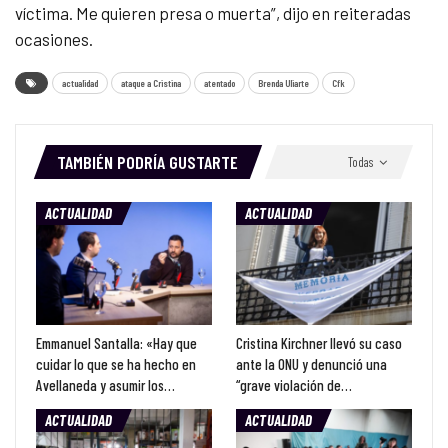
víctima. Me quieren presa o muerta”, dijo en reiteradas
ocasiones.
actualidad
ataque a Cristina
atentado
Brenda Uliarte
Cfk
TAMBIÉN PODRÍA GUSTARTE
Todas
ACTUALIDAD
ACTUALIDAD
Emmanuel Santalla: «Hay que
Cristina Kirchner llevó su caso
cuidar lo que se ha hecho en
ante la ONU y denunció una
Avellaneda y asumir los…
“grave violación de…
ACTUALIDAD
ACTUALIDAD