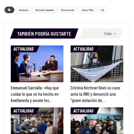
denuncia
Graciela Caamaño
intervención
Javier Milei
LLA
TAMBIÉN PODRÍA GUSTARTE
Todas
ACTUALIDAD
ACTUALIDAD
Emmanuel Santalla: «Hay que
Cristina Kirchner llevó su caso
cuidar lo que se ha hecho en
ante la ONU y denunció una
Avellaneda y asumir los…
“grave violación de…
ACTUALIDAD
ACTUALIDAD