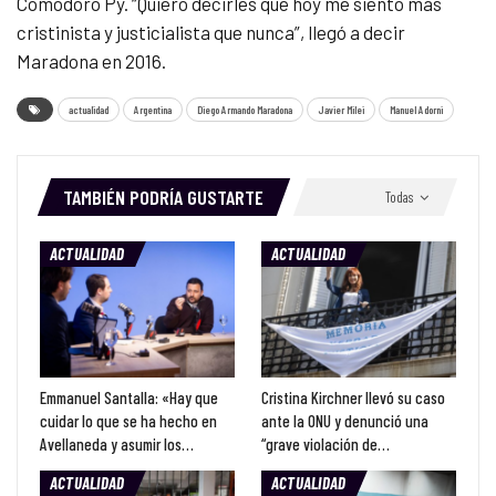
Comodoro Py. “Quiero decirles que hoy me siento más
cristinista y justicialista que nunca”, llegó a decir
Maradona en 2016.
actualidad
Argentina
Diego Armando Maradona
Javier Milei
Manuel Adorni
TAMBIÉN PODRÍA GUSTARTE
Todas
ACTUALIDAD
ACTUALIDAD
Emmanuel Santalla: «Hay que
Cristina Kirchner llevó su caso
cuidar lo que se ha hecho en
ante la ONU y denunció una
Avellaneda y asumir los…
“grave violación de…
ACTUALIDAD
ACTUALIDAD