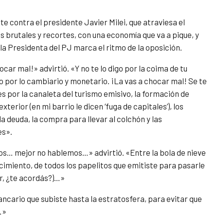
e contra el presidente Javier Milei, que atraviesa el
 brutales y recortes, con una economía que va a pique, y
la Presidenta del PJ marca el ritmo de la oposición.
ocar mal!» advirtió. «Y no te lo digo por la coima de tu
 por lo cambiario y monetario. ¡La vas a chocar mal! Se te
es por la canaleta del turismo emisivo, la formación de
exterior (en mi barrio le dicen ‘fuga de capitales’), los
la deuda, la compra para llevar al colchón y las
es».
sos… mejor no hablemos…» advirtió. «Entre la bola de nieve
cimiento, de todos los papelitos que emitiste para pasarle
ar, ¿te acordás?)…»
 bancario que subiste hasta la estratosfera, para evitar que
…»