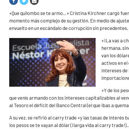
«Que quilombo se te armo…» Cristina Kirchner cargó fuert
momento más complejo de su gestión. En medio de ajustes
envuelto en un escándalo de corrupción sin precedentes, 
«¡La vas a ch
hermana, sino
van los dólar
activos en el 
intereses de 
importacion
«Y de los pe
que venís armando con los intereses capitalizables al ven
al Tesoro el déficit del Banco Central (el que ibas a quem
A su vez, se refirió al carry trade «y las tasas de interés
los pesos se te vayan al dólar (¡larga vida al carry trade!)