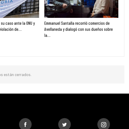
ó su caso ante la ONU y
Emmanuel Santalla recorrió comercios de
violación de…
Avellaneda y dialogó con sus dueños sobre
la…
s están cerrados.