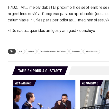
P/D2: ¡Ah… me olvidaba! El próximo 11 de septiembre se
argentinos envié al Congreso para su aprobación (cosa que
calumnias e injurias para periodistas… Imaginen si estuvi
«¡De nada… queridos amigos y amigas!» concluyó
Cfk
coimas
Cristina Fernández de Kichner
Economia
inflación dolar
TAMBIÉN PODRÍA GUSTARTE
ACTUALIDAD
ACTUALIDAD