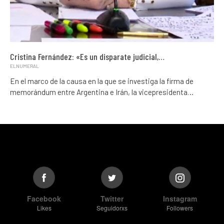
Cristina Fernández: «Es un disparate judicial,…
ELNUMERAL
En el marco de la causa en la que se investiga la firma de
memorándum entre Argentina e Irán, la vicepresidenta…
Facebook
Twitter
Instagram
Likes
Seguidorxs
Followers