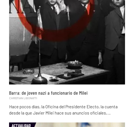
Barra: de joven nazi a funcionario de Milei
CHRISTIAN LIBONATTI
Hace pocos días, la Oficina del Presidente Electo, la cuenta
desde la que Javier Milei hace sus anuncios oficiales,…
ACTUALIDAD