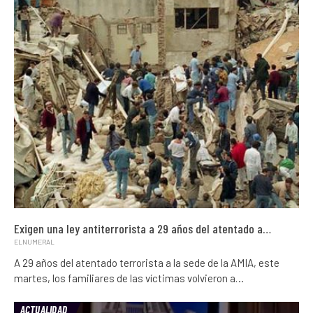
Exigen una ley antiterrorista a 29 años del atentado a…
ELNUMERAL
A 29 años del atentado terrorista a la sede de la AMIA, este
martes, los familiares de las víctimas volvieron a…
ACTUALIDAD