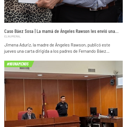
Caso Báez Sosa | La mamá de Ángeles Rawson les envió una…
ELNUMERAL
Jimena Aduriz, la madre de Ángeles Rawson, publicó este
jueves una carta dirigida a los padres de Fernando Báez…
#NIUNAMENOS