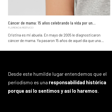
Cáncer de mama: 15 años celebrando la vida por un…
FLORENCIA RESTUCCI
Cristina es mi abuela. En mayo de 2005 le diagnosticaron
cáncer de mama. Ya pasaron 15 años de aquel día que una…
Desde este humilde lugar entendemos que el
periodismo es una
responsabilidad histórica
porque así lo sentimos y así lo haremos
.