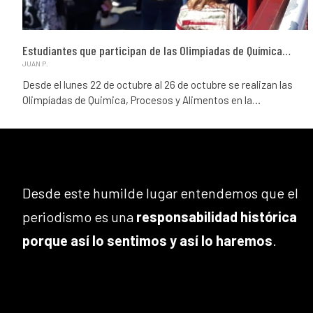
Estudiantes que participan de las Olimpiadas de Química…
JUAN P.
Desde el lunes 22 de octubre al 26 de octubre se realizan las
Olimpíadas de Quimica, Procesos y Alimentos en la…
Desde este humilde lugar entendemos que el
periodismo es una
responsabilidad histórica
porque así lo sentimos y así lo haremos
.