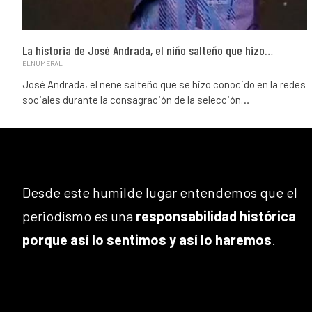
La historia de José Andrada, el niño salteño que hizo…
ELNUMERAL
José Andrada, el nene salteño que se hizo conocido en la redes
sociales durante la consagración de la selección…
Desde este humilde lugar entendemos que el
periodismo es una
responsabilidad histórica
porque así lo sentimos y así lo haremos
.