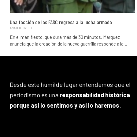
Una facción de las FARC regresa a la lucha armada
ANA ILUTOVICH
En el manifiesto, que dura más de 30 minutos, Márquez
anuncia que la creación de la nueva guerrilla responde a la…
Desde este humilde lugar entendemos que el
periodismo es una
responsabilidad histórica
porque así lo sentimos y así lo haremos
.