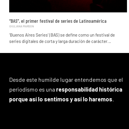
“BAS”, el primer festival de series de Latinoamérica
GIULIANA MARSON
‘Buenos Aires Series’ (BAS) se define como un festival de
series digitales de corta y larga duración de carácter…
Desde este humilde lugar entendemos que el
periodismo es una
responsabilidad histórica
porque así lo sentimos y así lo haremos
.