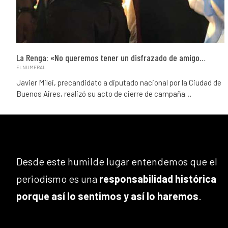
La Renga: «No queremos tener un disfrazado de amigo…
ELNUMERAL
Javier Milei, precandidato a diputado nacional por la Ciudad de
Buenos Aires, realizó su acto de cierre de campaña…
Desde este humilde lugar entendemos que el
periodismo es una
responsabilidad histórica
porque así lo sentimos y así lo haremos
.