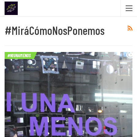
#MiráCómoNosPonemos
#NIUNAMENOS