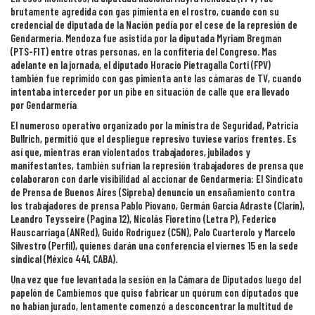
brutamente agredida con gas pimienta en el rostro, cuando con su
credencial de diputada de la Nación pedía por el cese de la represión de
Gendarmería. Mendoza fue asistida por la diputada Myriam Bregman
(PTS-FIT) entre otras personas, en la confitería del Congreso. Mas
adelante en la jornada, el diputado Horacio Pietragalla Corti (FPV)
también fue reprimido con gas pimienta ante las cámaras de TV, cuando
intentaba interceder por un pibe en situación de calle que era llevado
por Gendarmería
El numeroso operativo organizado por la ministra de Seguridad, Patricia
Bullrich, permitió que el despliegue represivo tuviese varios frentes. Es
así que, mientras eran violentados trabajadores, jubilados y
manifestantes, también sufrían la represión trabajadores de prensa que
colaboraron con darle visibilidad al accionar de Gendarmería: El Sindicato
de Prensa de Buenos Aires (Sipreba) denuncio un ensañamiento contra
los trabajadores de prensa Pablo Piovano, Germán García Adraste (Clarín),
Leandro Teysseire (Pagina 12), Nicolás Fioretino (Letra P), Federico
Hauscarriaga (ANRed), Guido Rodríguez (C5N), Palo Cuarterolo y Marcelo
Silvestro (Perfil), quienes darán una conferencia el viernes 15 en la sede
sindical (México 441, CABA).
Una vez que fue levantada la sesión en la Cámara de Diputados luego del
papelón de Cambiemos que quiso fabricar un quórum con diputados que
no habían jurado, lentamente comenzó a desconcentrar la multitud de