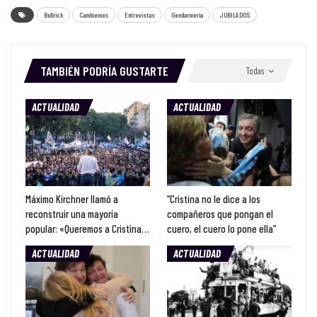
Bullrich
Cambiemos
Entrevistas
Gendarmeria
JUBILADOS
TAMBIÉN PODRÍA GUSTARTE
Todas
ACTUALIDAD
ACTUALIDAD
Máximo Kirchner llamó a
“Cristina no le dice a los
reconstruir una mayoría
compañeros que pongan el
popular: «Queremos a Cristina…
cuero, el cuero lo pone ella”
ACTUALIDAD
ACTUALIDAD