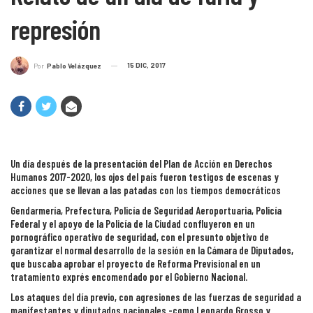
represión
15 DIC, 2017
Por
Pablo Velázquez
Un día después de la presentación del Plan de Acción en Derechos
Humanos 2017-2020, los ojos del país fueron testigos de escenas y
acciones que se llevan a las patadas con los tiempos democráticos
Gendarmería, Prefectura, Policía de Seguridad Aeroportuaria, Policía
Federal y el apoyo de la Policía de la Ciudad confluyeron en un
pornográfico operativo de seguridad, con el presunto objetivo de
garantizar el normal desarrollo de la sesión en la Cámara de Diputados,
que buscaba aprobar el proyecto de Reforma Previsional en un
tratamiento exprés encomendado por el Gobierno Nacional.
Los ataques del día previo, con agresiones de las fuerzas de seguridad a
manifestantes y diputados nacionales -como Leonardo Grosso y