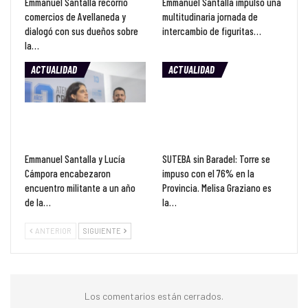
Emmanuel Santalla recorrió
Emmanuel Santalla impulsó una
comercios de Avellaneda y
multitudinaria jornada de
dialogó con sus dueños sobre
intercambio de figuritas…
la…
ACTUALIDAD
ACTUALIDAD
Emmanuel Santalla y Lucía
SUTEBA sin Baradel: Torre se
Cámpora encabezaron
impuso con el 76% en la
encuentro militante a un año
Provincia. Melisa Graziano es
de la…
la…
ANTERIOR
SIGUIENTE
Los comentarios están cerrados.