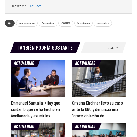
Fuente: 
Telam
adolescentes
Coronavirus
COVID19
inscripción
juventudes
TAMBIÉN PODRÍA GUSTARTE
Todas
ACTUALIDAD
ACTUALIDAD
Emmanuel Santalla: «Hay que
Cristina Kirchner llevó su caso
cuidar lo que se ha hecho en
ante la ONU y denunció una
Avellaneda y asumir los…
“grave violación de…
ACTUALIDAD
ACTUALIDAD