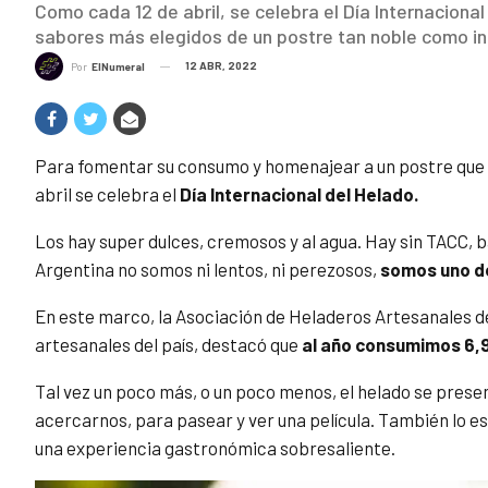
Como cada 12 de abril, se celebra el Día Internaciona
sabores más elegidos de un postre tan noble como in
12 ABR, 2022
Por
ElNumeral
Para fomentar su consumo y homenajear a un postre que 
abril se celebra el
Día Internacional del Helado.
Los hay super dulces, cremosos y al agua. Hay sin TACC, b
Argentina no somos ni lentos, ni perezosos,
somos uno d
En este marco, la Asociación de Heladeros Artesanales d
artesanales del país, destacó que
al año consumimos 6,9
Tal vez un poco más, o un poco menos, el helado se pre
acercarnos, para pasear y ver una película. También lo e
una experiencia gastronómica sobresaliente.