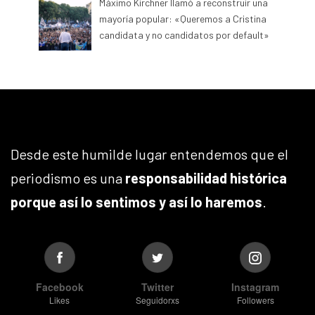
Máximo Kirchner llamó a reconstruir una
mayoría popular: «Queremos a Cristina
candidata y no candidatos por default»
Desde este humilde lugar entendemos que el
periodismo es una
responsabilidad histórica
porque así lo sentimos y así lo haremos
.
Facebook
Twitter
Instagram
Likes
Seguidorxs
Followers