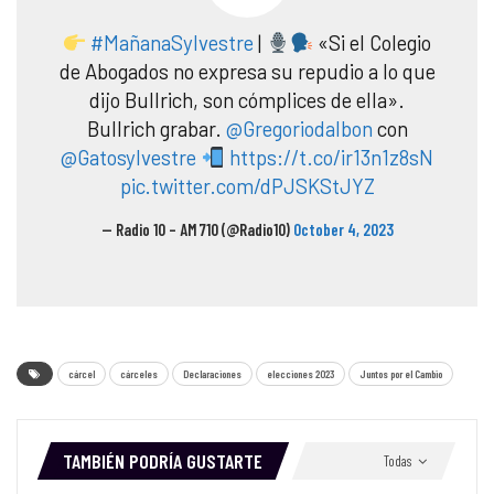
#MañanaSylvestre
|
«Si el Colegio
de Abogados no expresa su repudio a lo que
dijo Bullrich, son cómplices de ella».
Bullrich grabar.
@Gregoriodalbon
con
@Gatosylvestre
https://t.co/ir13n1z8sN
pic.twitter.com/dPJSKStJYZ
— Radio 10 – AM 710 (@Radio10)
October 4, 2023
cárcel
cárceles
Declaraciones
elecciones 2023
Juntos por el Cambio
TAMBIÉN PODRÍA GUSTARTE
Todas