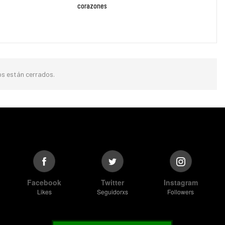
corazones
s están cerrados.
Facebook
Twitter
Instagram
Likes
Seguidorxs
Followers