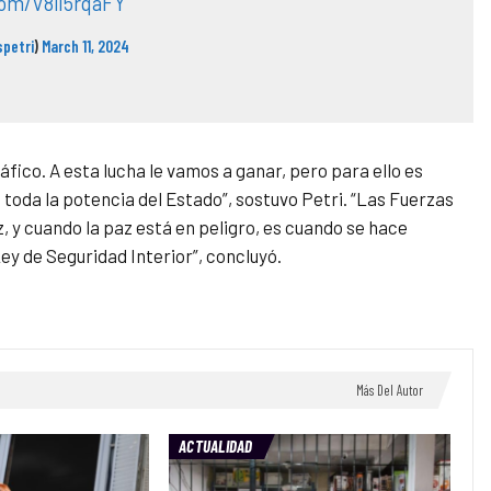
com/V8il5rqaFY
spetri
)
March 11, 2024
ico. A esta lucha le vamos a ganar, pero para ello es
a la potencia del Estado”, sostuvo Petri. “Las Fuerzas
, y cuando la paz está en peligro, es cuando se hace
ey de Seguridad Interior”, concluyó.
Más Del Autor
ACTUALIDAD