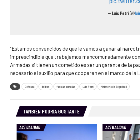
pic.twitter.
— Luis Petri (@
lui
“Estamos convencidos de que le vamos a ganar al narcotráf
imprescindible que trabajemos mancomunadamente con tod
Armadas si tienen un cometido es ser un garante de la paz
necesario el auxilio para que cooperen en el marco de la L
Defensa
delitos
fuerzas armadas
Luis Petri
Ministerio de Seguridad
TAMBIÉN PODRÍA GUSTARTE
ACTUALIDAD
ACTUALIDAD