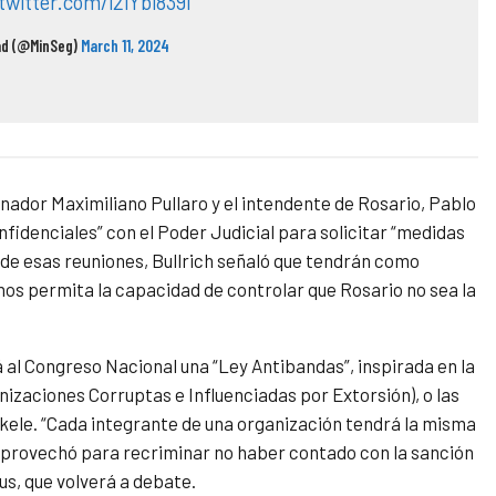
.twitter.com/i2iYbi839l
dad (@MinSeg)
March 11, 2024
nador Maximiliano Pullaro y el intendente de Rosario, Pablo
fidenciales” con el Poder Judicial para solicitar “medidas
o de esas reuniones, Bullrich señaló que tendrán como
nos permita la capacidad de controlar que Rosario no sea la
al Congreso Nacional una “Ley Antibandas”, inspirada en la
anizaciones Corruptas e Influenciadas por Extorsión), o las
kele. “Cada integrante de una organización tendrá la misma
y aprovechó para recriminar no haber contado con la sanción
s, que volverá a debate.